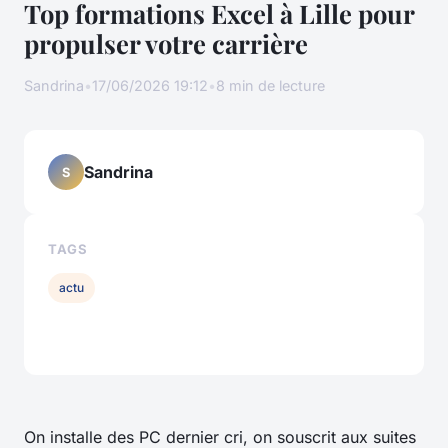
Top formations Excel à Lille pour
propulser votre carrière
Sandrina
•
17/06/2026 19:12
•
8 min de lecture
Sandrina
S
TAGS
actu
On installe des PC dernier cri, on souscrit aux suites