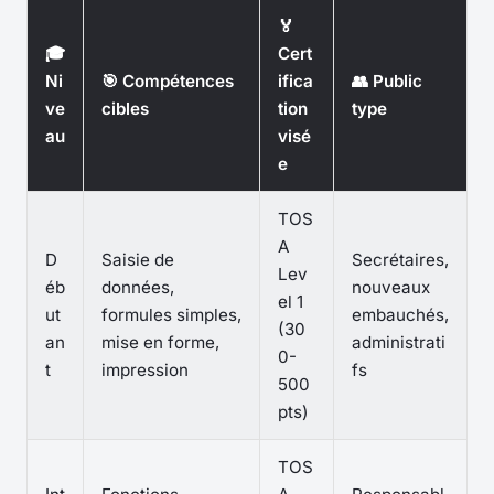
🏅
🎓
Cert
Ni
🎯 Compétences
ifica
👥 Public
ve
cibles
tion
type
au
visé
e
TOS
A
D
Saisie de
Secrétaires,
Lev
éb
données,
nouveaux
el 1
ut
formules simples,
embauchés,
(30
an
mise en forme,
administrati
0-
t
impression
fs
500
pts)
TOS