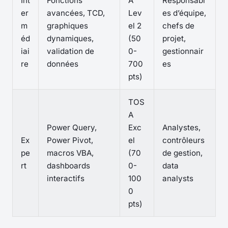
Int
Fonctions
A
Responsabl
er
avancées, TCD,
Lev
es d’équipe,
m
graphiques
el 2
chefs de
éd
dynamiques,
(50
projet,
iai
validation de
0-
gestionnair
re
données
700
es
pts)
TOS
A
Power Query,
Exc
Analystes,
Ex
Power Pivot,
el
contrôleurs
pe
macros VBA,
(70
de gestion,
rt
dashboards
0-
data
interactifs
100
analysts
0
pts)